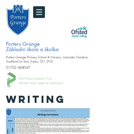
Porters Grange
Základní škola a školka
Porters Grange Primary School & Nursery, Lancaster Gardens,
Southend on Sea, Essex, SS1 2NS
01702 468047
Část Portico Academy Trust.
otevírání dveří, potenciál odemykání
WRITING