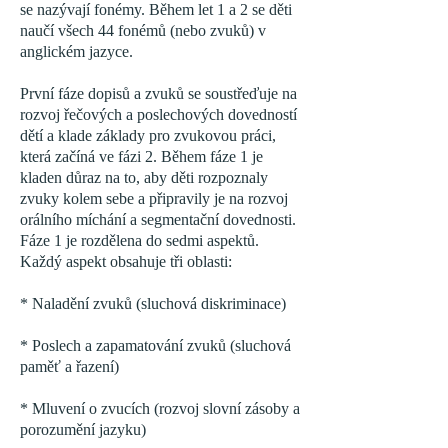
se nazývají fonémy. Během let 1 a 2 se děti
naučí všech 44 fonémů (nebo zvuků) v
anglickém jazyce.
První fáze dopisů a zvuků se soustřeďuje na
rozvoj řečových a poslechových dovedností
dětí a klade základy pro zvukovou práci,
která začíná ve fázi 2. Během fáze 1 je
kladen důraz na to, aby děti rozpoznaly
zvuky kolem sebe a připravily je na rozvoj
orálního míchání a segmentační dovednosti.
Fáze 1 je rozdělena do sedmi aspektů.
Každý aspekt obsahuje tři oblasti:
* Naladění zvuků (sluchová diskriminace)
* Poslech a zapamatování zvuků (sluchová
paměť a řazení)
* Mluvení o zvucích (rozvoj slovní zásoby a
porozumění jazyku)