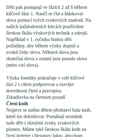
Děti pak postupují ve fázích 2 až 6 během
klíčové fáze 1. Naučí se číst a hláskovat
slova pomocí svých zvukových znalostí. Na
našich každodenních lekcích používáme
širokou škálu výukových technik a zdrojů.
Například v 1. ročníku budou děti
požádány, aby během výuky dopisů a
zvuků četly slova. Některá slova jsou
skutečná slova a ostatní jsou pseudo slova
(nebo cizí slova).
Výuka fonetiky pokračuje v celé klíčové
fázi 2 s cílem podporovat a rozvíjet
dovednosti čtení a pravopisu.
Zrkadlovka na čiernom pozadí
Čtení knih
Nejprve se našim dětem představí řada knih,
které lze dekódovat. Pomáhají seznámit
naše děti s různými zvuky zvukových
písmen. Máme také širokou škálu knih na
čtení beletrie i literatury faktu, abychom