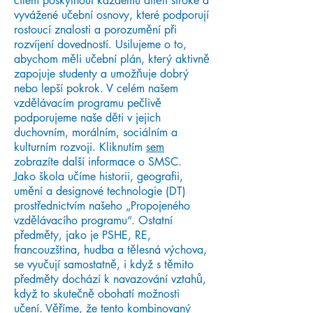
cílem poskytnout každému dítěti široké a
vyvážené učební osnovy, které podporují
rostoucí znalosti a porozumění při
rozvíjení dovedností. Usilujeme o to,
abychom měli učební plán, který aktivně
zapojuje studenty a umožňuje dobrý
nebo lepší pokrok. V celém našem
vzdělávacím programu pečlivě
podporujeme naše děti v jejich
duchovním, morálním, sociálním a
kulturním rozvoji. Kliknutím
sem
zobrazíte další informace o SMSC.
Jako škola učíme historii, geografii,
umění a designové technologie (DT)
prostřednictvím našeho „Propojeného
vzdělávacího programu“. Ostatní
předměty, jako je PSHE, RE,
francouzština, hudba a tělesná výchova,
se vyučují samostatně, i když s těmito
předměty dochází k navazování vztahů,
když to skutečně obohatí možnosti
učení. Věříme, že tento kombinovaný