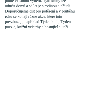
podle vlastního výběru. Tyto knihy lze
odnést domů a sdílet je s rodinou a přáteli.
Doporučujeme číst pro potěšení a v průběhu
roku se konají různé akce, které toto
povzbuzují, například Týden knih, Týden
poezie, knižní veletrhy a hostující autoři.
Raná léta
Rok 1
Rok 2
3. rok