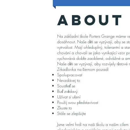
About
Na základní škole Porters Grange máme vel
dosáhnout. Naše děti se vyzývají, aby se sta
vytrvalost. Mají ohleduplný, tolerantní a st
chování a chovali se jako vynikající vzor pr
vychovává dobře zaoblené, odvážné a ambic
Naše děti se vyzývají, aby rozvíjely růstové
Zrkadlovka na čiernom pozadí
Spolupracovat
Nevzdávej to
Soustřeď se
Buď zvědavý
Užívat si učení
Použij svou představivost
Zkuste to
Stále se zlepšujte
Jsme velmi hrdí na naši školu a naším cílem
akademickém a sociálním rozvoji poskytován