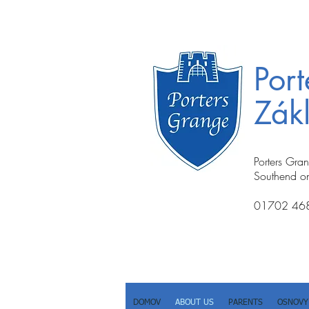
Por
Zákl
Porters Gra
Southend o
01702 46
DOMOV
ABOUT US
PARENTS
OSNOVY