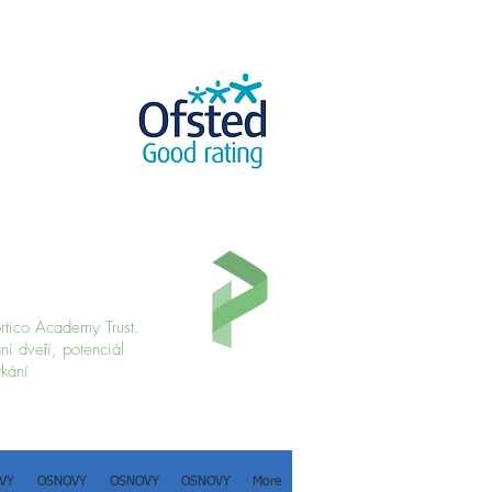
ortico Academy Trust.
ání dveří, potenciál
kání
VY
OSNOVY
OSNOVY
OSNOVY
More