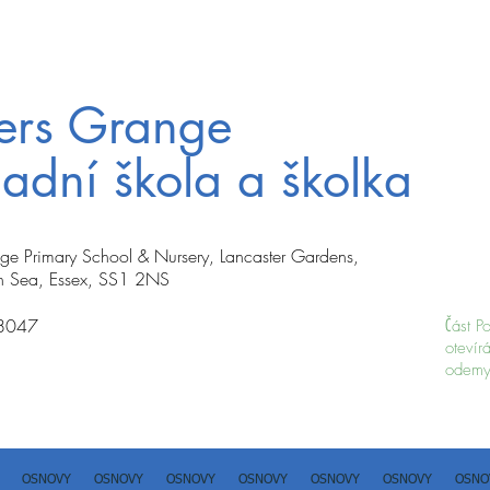
ters Grange
adní škola a školka
nge Primary School & Nursery, Lancaster Gardens,
n Sea, Essex, SS1 2NS
8047
Část P
otevír
odemy
OSNOVY
OSNOVY
OSNOVY
OSNOVY
OSNOVY
OSNOVY
OSNO