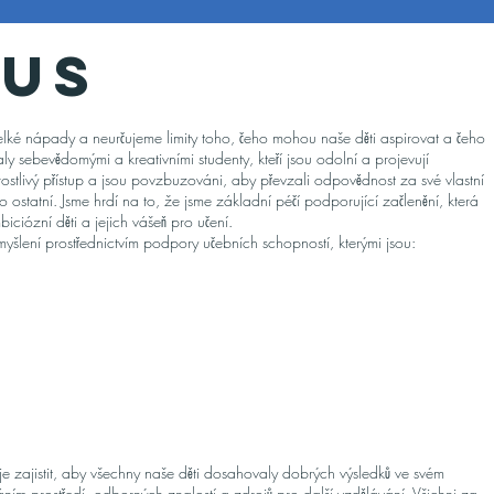
 Us
ké nápady a neurčujeme limity toho, čeho mohou naše děti aspirovat a čeho
ly sebevědomými a kreativními studenty, kteří jsou odolní a projevují
arostlivý přístup a jsou povzbuzováni, aby převzali odpovědnost za své vlastní
o ostatní. Jsme hrdí na to, že jsme základní péčí podporující začlenění, která
iózní děti a jejich vášeň pro učení.
 myšlení prostřednictvím podpory učebních schopností, kterými jsou:
 je zajistit, aby všechny naše děti dosahovaly dobrých výsledků ve svém
ím prostředí, odborných znalostí a zdrojů pro další vzdělávání. Všichni za