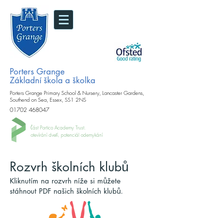
Porters Grange
Základní škola a školka
Porters Grange Primary School & Nursery, Lancaster Gardens,
Southend on Sea, Essex, SS1 2NS
01702 468047
Část Portico Academy Trust.
otevírání dveří, potenciál odemykání
Rozvrh školních klubů
Kliknutím na rozvrh níže si můžete
stáhnout PDF našich školních klubů.